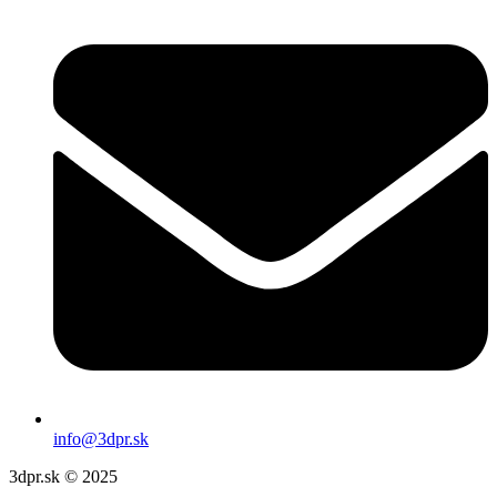
info@3dpr.sk
3dpr.sk © 2025