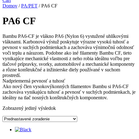
Cart
Domov
/
PA/PET
/ PA6 CF
PA6 CF
Bambu PA6-CF je vlákno PA6 (Nylon 6) vystužené uhlíkovými
vláknami. Karbonová výstuž poskytuje výrazne vysokú tuhosť a
pevnost v suchých podmienkach a zachováva výnimočnú odolnosť
voči teplu a nárazom. Podobne ako iné filamenty Bambu CF, tieto
vynikajúce mechanické vlastnosti z neho robia ideálnu voľbu pre
tlačové prípravky, svorky, automobilové a mechanické komponenty
a rôzne konštrukčné a inžinierske diely používané v suchom
prostredí.
Nadpriemerná pevnosť a tuhosť
Ako nový člen vysokovýkonných filamentov Bambu si PA6-CF
zachováva vynikajúcu tuhosť a pevnosť v suchých podmienkach, je
ideálny na tlač nosných konštrukčných komponentov.
Zobrazený jediný výsledok