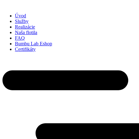
Preskočiť
na
Úvod
obsah
Služby
Realizácie
Naša flotila
FAQ
Bumbu Lab Eshop
Certifikáty