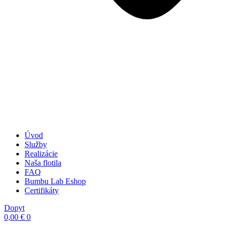
Úvod
Služby
Realizácie
Naša flotila
FAQ
Bumbu Lab Eshop
Certifikáty
Dopyt
0,00
€
0