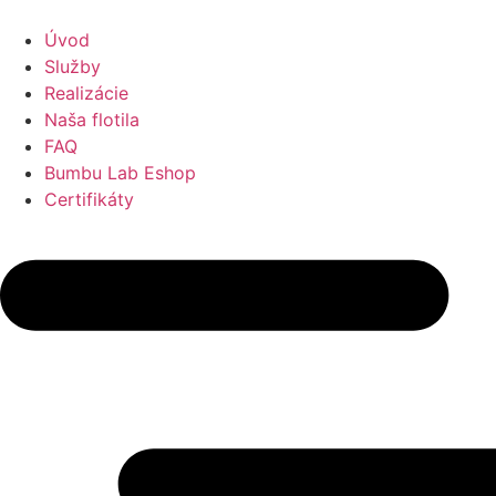
Preskočiť
na
Úvod
obsah
Služby
Realizácie
Naša flotila
FAQ
Bumbu Lab Eshop
Certifikáty