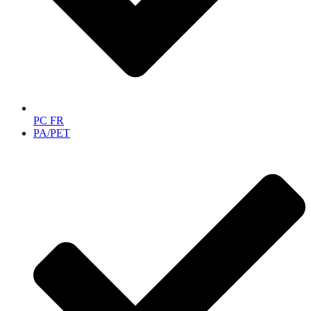
PC FR
PA/PET