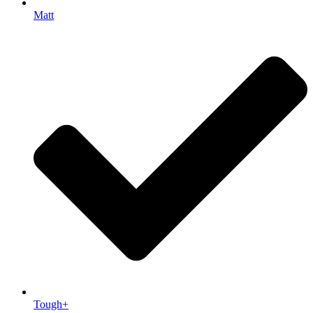
Matt
Tough+