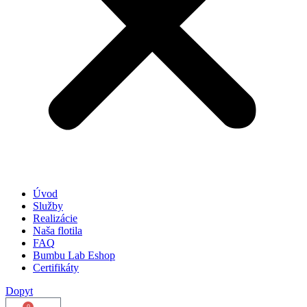
Úvod
Služby
Realizácie
Naša flotila
FAQ
Bumbu Lab Eshop
Certifikáty
Dopyt
0