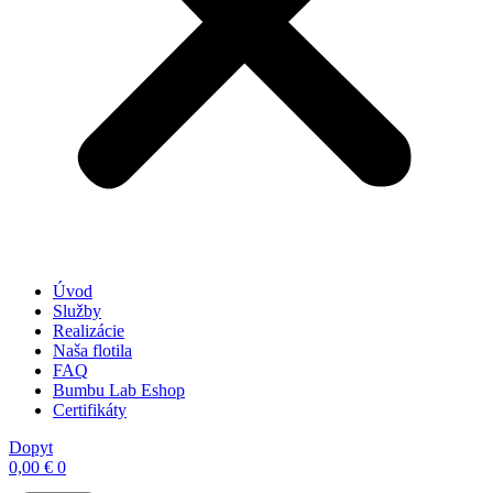
Úvod
Služby
Realizácie
Naša flotila
FAQ
Bumbu Lab Eshop
Certifikáty
Dopyt
0,00
€
0