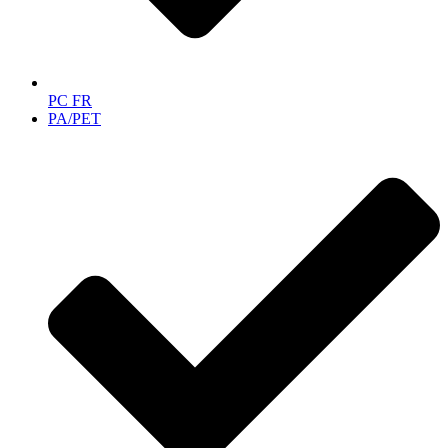
PC FR
PA/PET