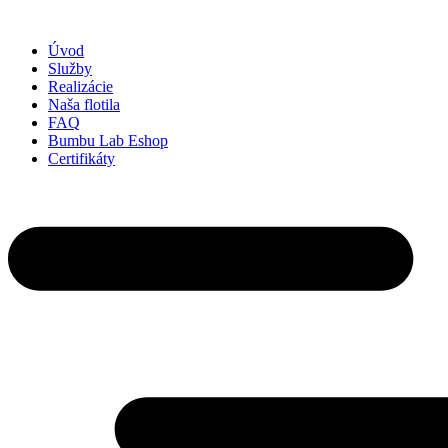
Preskočiť
na
Úvod
obsah
Služby
Realizácie
Naša flotila
FAQ
Bumbu Lab Eshop
Certifikáty