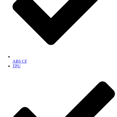
ABS CF
TPU