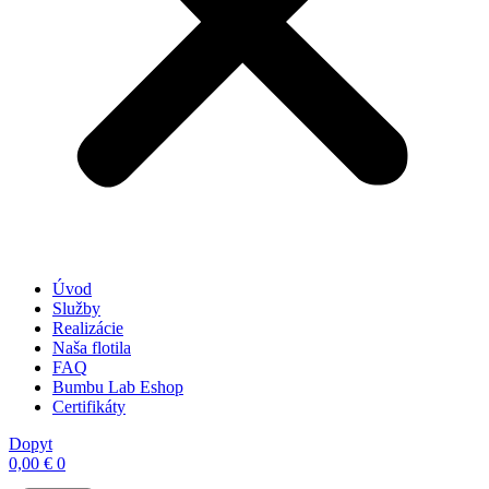
Úvod
Služby
Realizácie
Naša flotila
FAQ
Bumbu Lab Eshop
Certifikáty
Dopyt
0,00
€
0