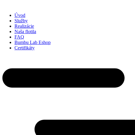
Preskočiť
na
Úvod
obsah
Služby
Realizácie
Naša flotila
FAQ
Bumbu Lab Eshop
Certifikáty