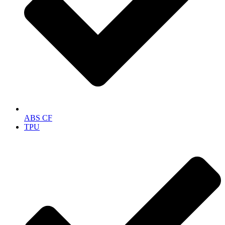
ABS CF
TPU