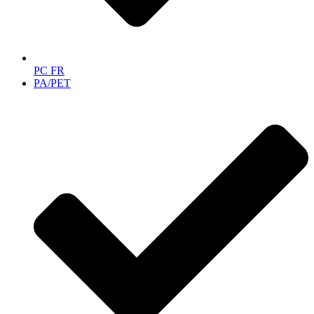
PC FR
PA/PET