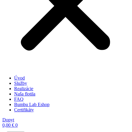
Úvod
Služby
Realizácie
Naša flotila
FAQ
Bumbu Lab Eshop
Certifikáty
Dopyt
0,00
€
0