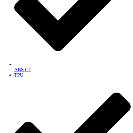
ABS CF
TPU