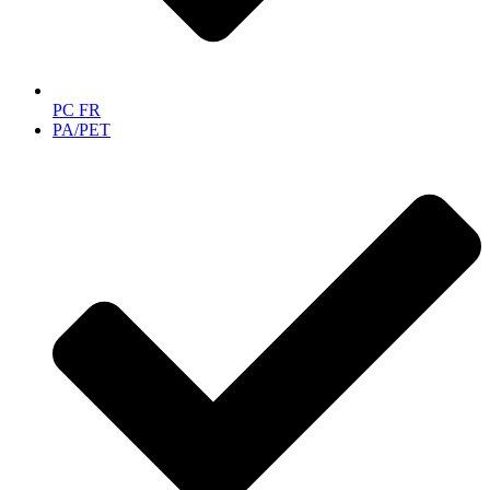
PC FR
PA/PET