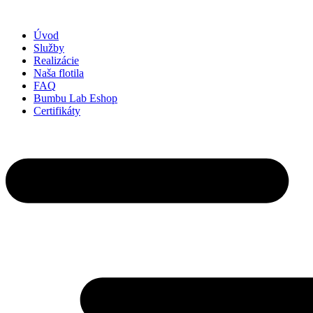
Preskočiť
na
Úvod
obsah
Služby
Realizácie
Naša flotila
FAQ
Bumbu Lab Eshop
Certifikáty