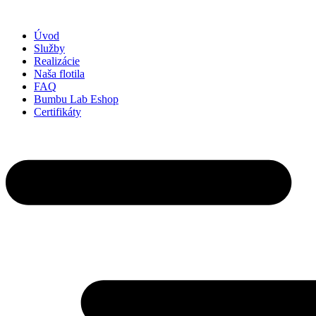
Preskočiť
na
Úvod
obsah
Služby
Realizácie
Naša flotila
FAQ
Bumbu Lab Eshop
Certifikáty