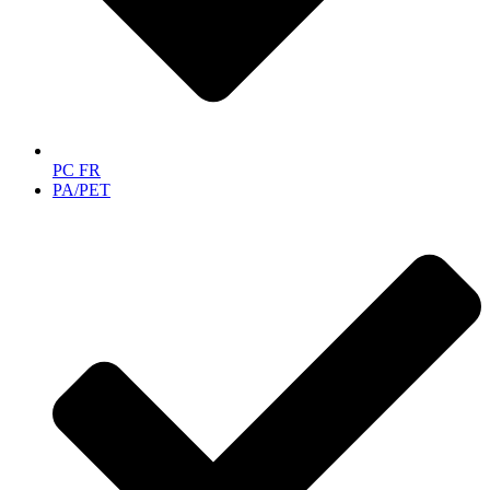
PC FR
PA/PET