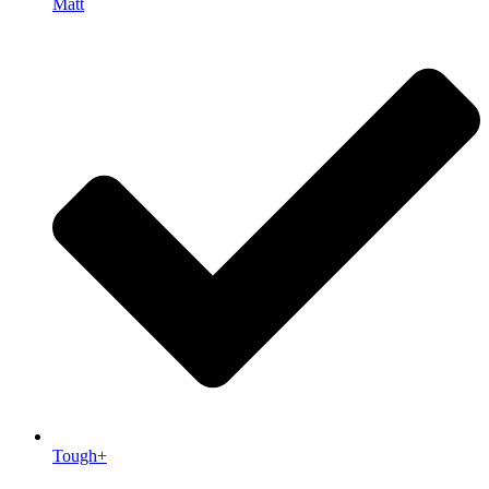
Matt
Tough+