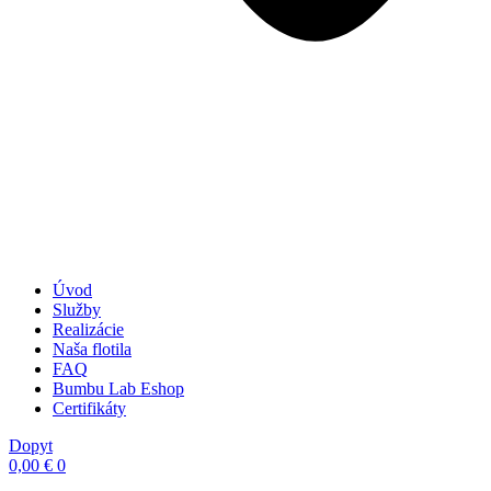
Úvod
Služby
Realizácie
Naša flotila
FAQ
Bumbu Lab Eshop
Certifikáty
Dopyt
0,00
€
0