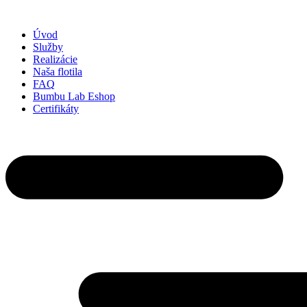
Preskočiť
na
Úvod
obsah
Služby
Realizácie
Naša flotila
FAQ
Bumbu Lab Eshop
Certifikáty