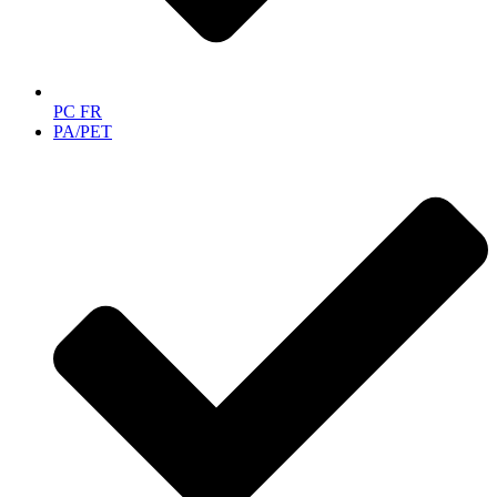
PC FR
PA/PET