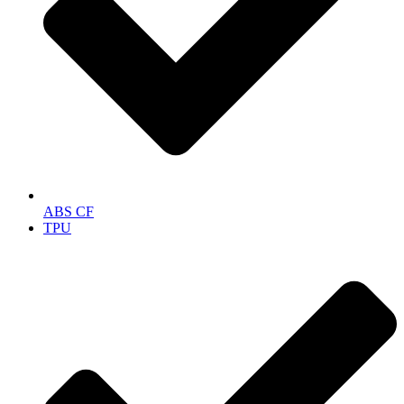
ABS CF
TPU