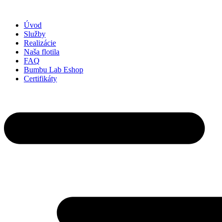
Preskočiť
na
Úvod
obsah
Služby
Realizácie
Naša flotila
FAQ
Bumbu Lab Eshop
Certifikáty