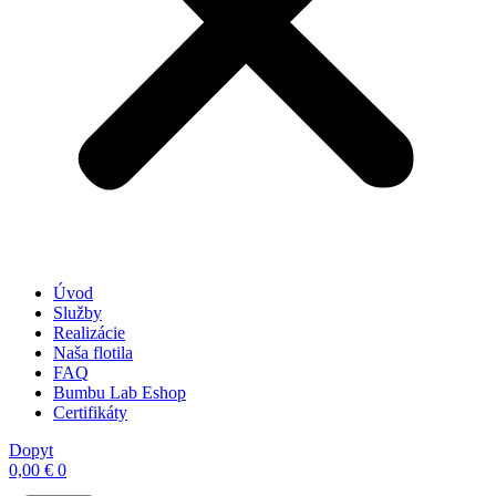
Úvod
Služby
Realizácie
Naša flotila
FAQ
Bumbu Lab Eshop
Certifikáty
Dopyt
0,00
€
0