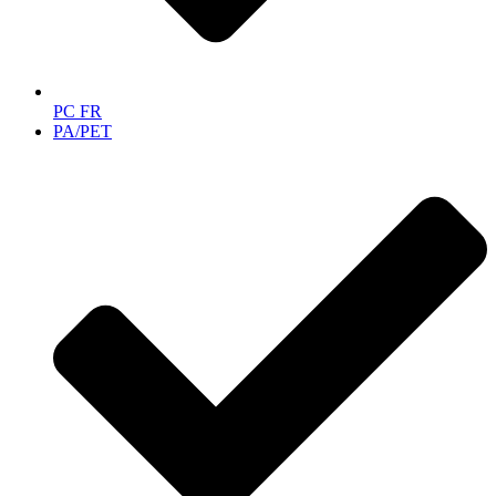
PC FR
PA/PET