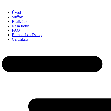
Preskočiť
na
Úvod
obsah
Služby
Realizácie
Naša flotila
FAQ
Bumbu Lab Eshop
Certifikáty