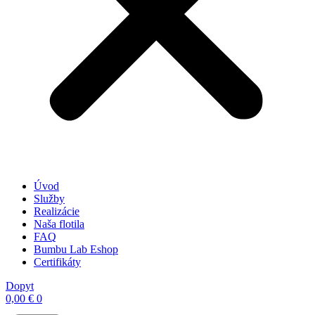
Úvod
Služby
Realizácie
Naša flotila
FAQ
Bumbu Lab Eshop
Certifikáty
Dopyt
0,00
€
0