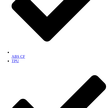
ABS CF
TPU